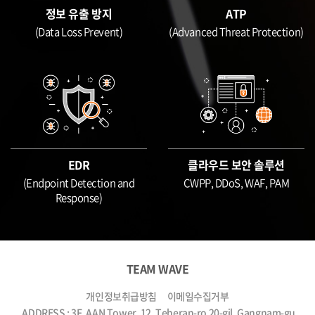
정보 유출 방지
ATP
(Data Loss Prevent)
(Advanced Threat Protection)
EDR
클라우드 보안 솔루션
(Endpoint Detection and
CWPP, DDoS, WAF, PAM
Response)
TEAM WAVE
개인정보취급방침
이메일수집거부
ADDRESS : 3F, AAN Tower, 12, Teheran-ro 20-gil, Gangnam-gu,