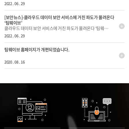
2022 . 06 . 29
[보안뉴스]-클라우드 데이터 보안 서비스에 거친 파도가 몰려온다
‘팀웨이브’
클라우드 데이터 보안 서비스에 거친 파도가 몰려온다 ‘팀웨이브’ 코로나19로 인해 급격한 디지털 전환이 이뤄졌고, 그 중심에 있던 클라우드 역시 큰 성장을 이뤘다. 하지만 클라우드는 뚜렷한 장점만큼 사용하는 것이 쉽지 않아 자칫 잘못하면 사용자의 중요한 정보자산이 노출될 수도 있어 보안전문기업의 도움이 꼭 필요하다. 예를 들어, 클라우드 보안영역 전문기업 스카이하이 시큐리티(Skyhigh Security)의 파트너로, 엔드포인트 보안에서 클라우드 영역의 보안까지 IT 인프라 전반에 걸친 ‘Security Solution’ 및 ‘Managed Security Service’를 제공하는 팀웨이브(TeamWave)가 바로 그런 기업이다. 관련링크https://www.boannews.com/media/view.asp?idx=107855&page=1&kind=3
2022 . 06 . 29
팀웨이브 홈페이지가 개편되었습니다.
2020 . 08 . 16